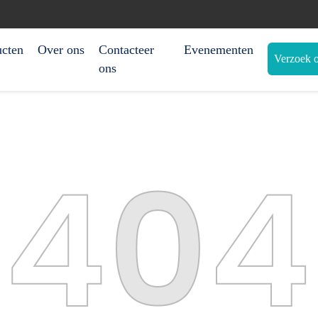
ucten
Over ons
Contacteer
Evenementen
Verzoek o
ons