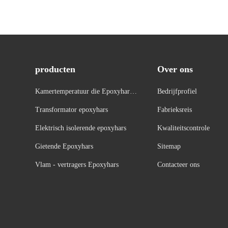
producten
Over ons
Kamertemperatuur die Epoxyhars
Bedrijfprofiel
geneest
Transformator epoxyhars
Fabrieksreis
Elektrisch isolerende epoxyhars
Kwaliteitscontrole
Gietende Epoxyhars
Sitemap
Vlam - vertragers Epoxyhars
Contacteer ons