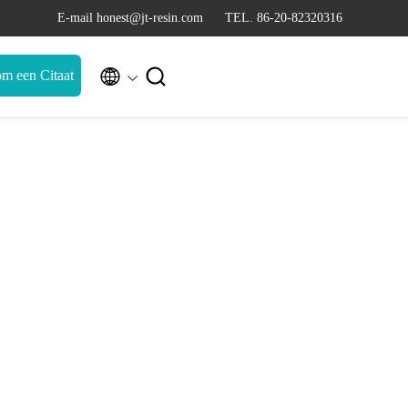
E-mail honest@jt-resin.com
TEL. 86-20-82320316


m een Citaat