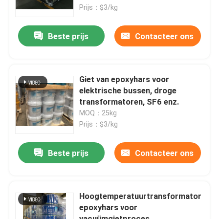
Prijs：$3/kg
Fabrieksreis
Beste prijs
Contacteer ons
Kwaliteitscontrole
Giet van epoxyhars voor
Contacteer ons
elektrische bussen, droge
transformatoren, SF6 enz.
MOQ：25kg
nieuws
Prijs：$3/kg
Alle Gevallen
Beste prijs
Contacteer ons
Vraag een offerte aan
Hoogtemperatuurtransformator
epoxyhars voor
Kamertemperatuur die Epoxyhars geneest
vacuümgietproces