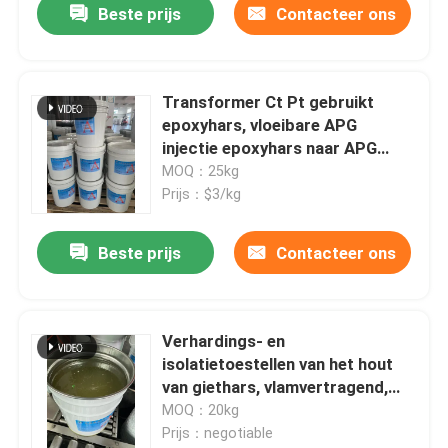
Beste prijs
Contacteer ons
Transformer Ct Pt gebruikt
epoxyhars, vloeibare APG
injectie epoxyhars naar APG
proces
MOQ：25kg
Prijs：$3/kg
Beste prijs
Contacteer ons
Verhardings- en
isolatietoestellen van het hout
van giethars, vlamvertragend,
sneldrogend
MOQ：20kg
Prijs：negotiable