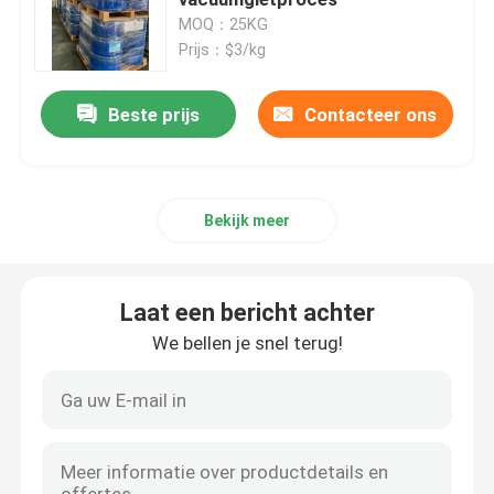
MOQ：25KG
Prijs：$3/kg
Transformator epoxyhars
Beste prijs
Contacteer ons
Elektrisch isolerende epoxyhars
Epoxyharsmachine
Bekijk meer
Gietende Epoxyhars
Laat een bericht achter
Vlam - vertragers Epoxyhars
We bellen je snel terug!
Epoxyhars Genezende Agent
Injectie epoxyhars