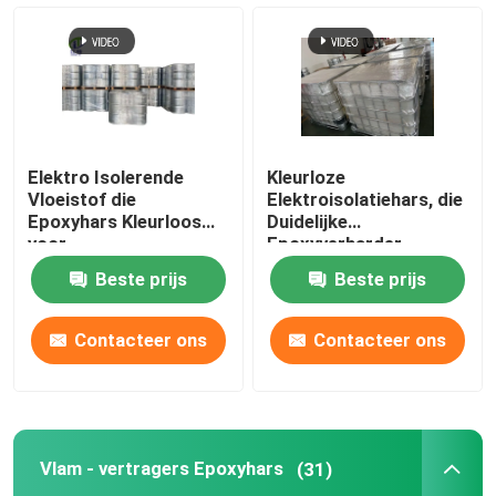
Elektro Isolerende
Kleurloze
Vloeistof die
Elektroisolatiehars, die
Epoxyhars Kleurloos
Duidelijke
voor
Epoxyverharder
Hoogspanningstransformator
genezen
Beste prijs
Beste prijs
gieten
Contacteer ons
Contacteer ons
Vlam - vertragers Epoxyhars
(31)