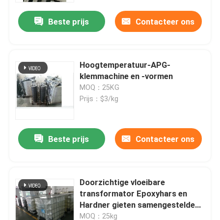
Beste prijs
Contacteer ons
Hoogtemperatuur-APG-
klemmachine en -vormen
MOQ：25KG
Prijs：$3/kg
Beste prijs
Contacteer ons
Thuis
Doorzichtige vloeibare
Producten
transformator Epoxyhars en
Hardner gieten samengestelde
gieten
Over ons
MOQ：25kg