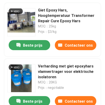
Giet Epoxy Hars,
Hoogtemperatuur Transformer
Repair Cure Epoxy Hars
MOQ：25kg
Prijs：$3/kg
Beste prijs
Contacteer ons
Verharding met giet epoxyhars
vlamvertrager voor elektrische
isolatoren
MOQ：20KG
Prijs：negotiable
Beste prijs
Contacteer ons