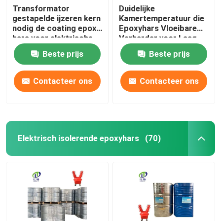
Transformator
Duidelijke
gestapelde ijzeren kern
Kamertemperatuur die
nodig de coating epoxy
Epoxyhars Vloeibare
hars voor elektrische
Verharder voor Laag
olie transformatoren
Voltage genezen
Beste prijs
Beste prijs
Contacteer ons
Contacteer ons
Elektrisch isolerende epoxyhars
(70)