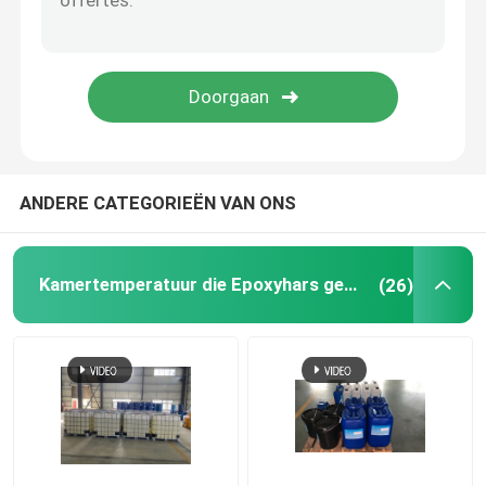
Epoxypigmentdeeg
Transformator Grondstof
Vormlosmiddel
ANDERE CATEGORIEËN VAN ONS
Impregnatie Epoxy
Kamertemperatuur die Epoxyhars geneest
(26)
De Deklaag van de transformatorvernis
Vorm Schoonmakende Agent