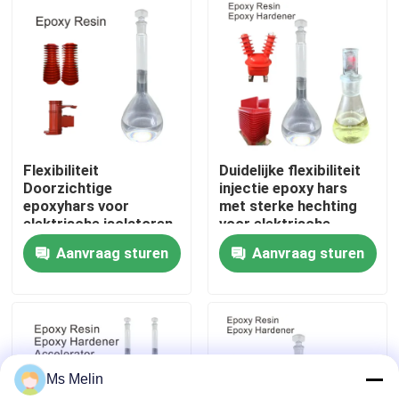
Fabrieksreis
Kwaliteitscontrole
Contacteer ons
Flexibiliteit
Duidelijke flexibiliteit
Doorzichtige
injectie epoxy hars
epoxyhars voor
met sterke hechting
nieuws
elektrische isolatoren
voor elektrische
isolatie
Aanvraag sturen
Aanvraag sturen
Alle Gevallen
Vraag een offerte aan
Ms Melin
Kamertemperatuur die Epoxyhars geneest