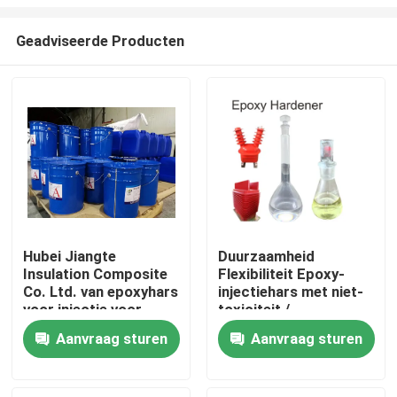
Geadviseerde Producten
Hubei Jiangte
Duurzaamheid
Insulation Composite
Flexibiliteit Epoxy-
Thuis
Co. Ltd. van epoxyhars
injectiehars met niet-
voor injectie voor
toxiciteit /
droge
slagvastheid
Producten
Aanvraag sturen
Aanvraag sturen
transformatoren
Over ons