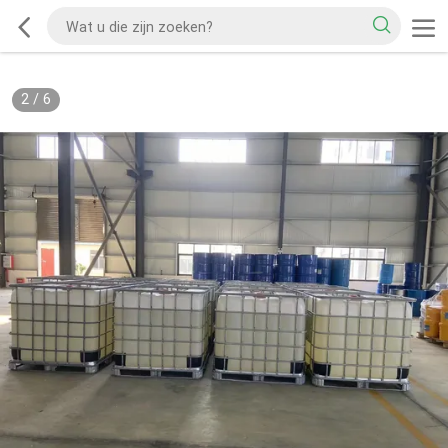
2
/
6