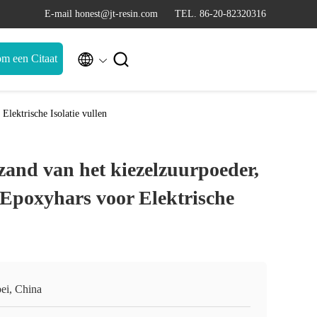
E-mail honest@jt-resin.com
TEL. 86-20-82320316


m een Citaat
lektrische Isolatie vullen
and van het kiezelzuurpoeder,
 Epoxyhars voor Elektrische
ei, China