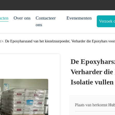
ucten
Over ons
Contacteer
Evenementen
Verzoek o
ons
t
>
De Epoxyharszand van het kiezelzuurpoeder, Verharder die Epoxyhars voor E
De Epoxyharsz
Verharder die
Isolatie vullen
Plaats van herkomst
Hub