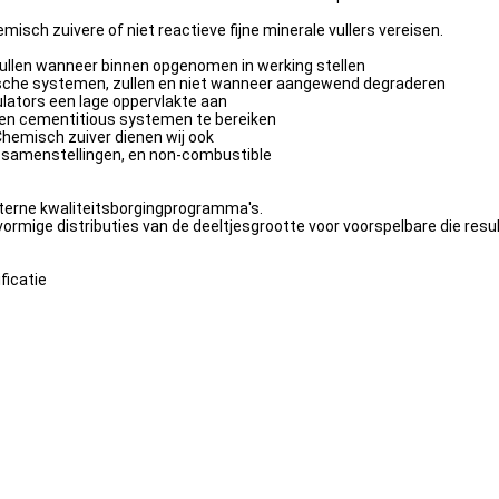
isch zuivere of niet reactieve fijne minerale vullers vereisen.
f zullen wanneer binnen opgenomen in werking stellen
che systemen, zullen en niet wanneer aangewend degraderen
ulators een lage oppervlakte aan
n en cementitious systemen te bereiken
Chemisch zuiver dienen wij ook
g samenstellingen, en non-combustible
nterne kwaliteitsborgingprogramma's.
vormige distributies van de deeltjesgrootte voor voorspelbare die re
ficatie