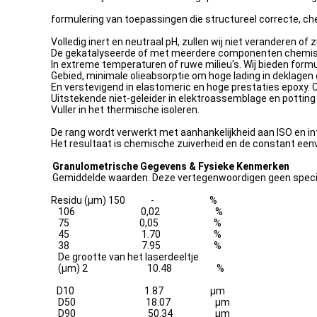
formulering van toepassingen die structureel correcte, chem
Volledig inert en neutraal pH, zullen wij niet veranderen o
De gekatalyseerde of met meerdere componenten chemis
In extreme temperaturen of ruwe milieu's. Wij bieden form
Gebied, minimale olieabsorptie om hoge lading in deklage
En verstevigend in elastomeric en hoge prestaties epoxy. 
Uitstekende niet-geleider in elektroassemblage en pottin
Vuller in het thermische isoleren.
De rang wordt verwerkt met aanhankelijkheid aan ISO en i
Het resultaat is chemische zuiverheid en de constant een
Granulometrische Gegevens & Fysieke Kenmerken
Gemiddelde waarden. Deze vertegenwoordigen geen speci
Residu (µm) 150 - %
106 0,02 %
75 0,05 %
45 1.70 %
38 7.95 %
De grootte van het laserdeeltje
(µm) 2 10.48 %
D10 1.87 µm
D50 18.07 µm
D90 50.34 µm