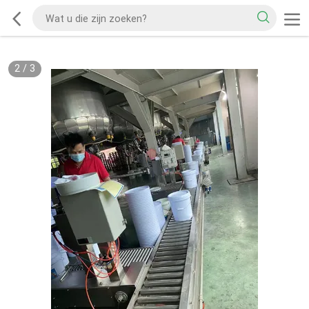
2
/
3