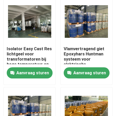
Fabrieksreis
Kwaliteitscontrole
Contacteer ons
Isolator Easy Cast Res
Vlamvertragend giet
lichtgeel voor
Epoxyhars Huntman
transformatoren bij
systeem voor
nieuws
hoge temperatuur op
elektrische
APG- of
busmachines,SF6,
Aanvraag sturen
Aanvraag sturen
vacuümgietinstallaties
Outdoor Transformer
CT PT
Alle Gevallen
Vraag een offerte aan
Kamertemperatuur die Epoxyhars geneest