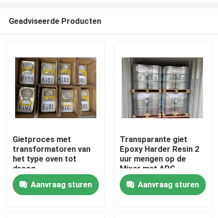
Geadviseerde Producten
Gietproces met
Transparante giet
transformatoren van
Epoxy Harder Resin 2
Thuis
het type oven tot
uur mengen op de
droog
Mixer met APG
machine voor Bushing
Aanvraag sturen
Aanvraag sturen
Producten
Over ons