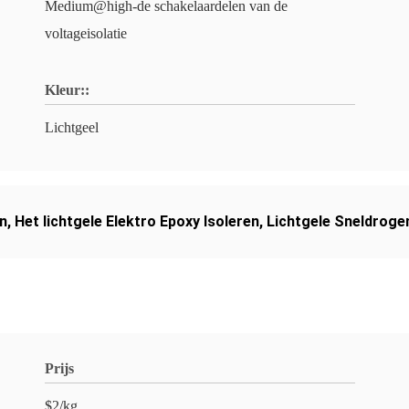
Medium@high-de schakelaardelen van de
voltageisolatie
Kleur::
Lichtgeel
en
,
Het lichtgele Elektro Epoxy Isoleren
,
Lichtgele Sneldroge
Prijs
$2/kg