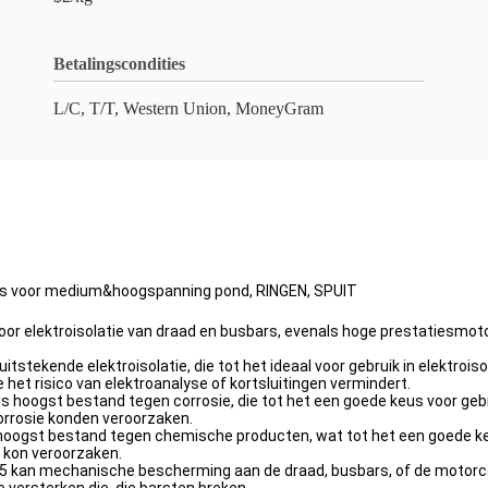
Betalingscondities
L/C, T/T, Western Union, MoneyGram
hars voor medium&hoogspanning pond, RINGEN, SPUIT
or elektroisolatie van draad en busbars, evenals hoge prestatiesmoto
uitstekende elektroisolatie, die tot het ideaal voor gebruik in elektr
e het risico van elektroanalyse of kortsluitingen vermindert.
hoogst bestand tegen corrosie, die tot het een goede keus voor gebru
orrosie konden veroorzaken.
hoogst bestand tegen chemische producten, wat tot het een goede ke
 kon veroorzaken.
 kan mechanische bescherming aan de draad, busbars, of de motorc