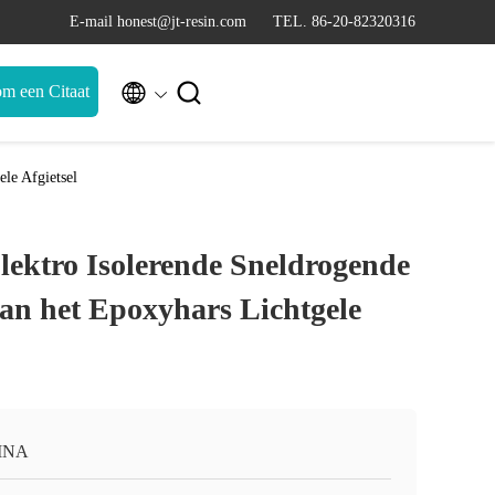
E-mail honest@jt-resin.com
TEL. 86-20-82320316


m een Citaat
le Afgietsel
Elektro Isolerende Sneldrogende
an het Epoxyhars Lichtgele
INA