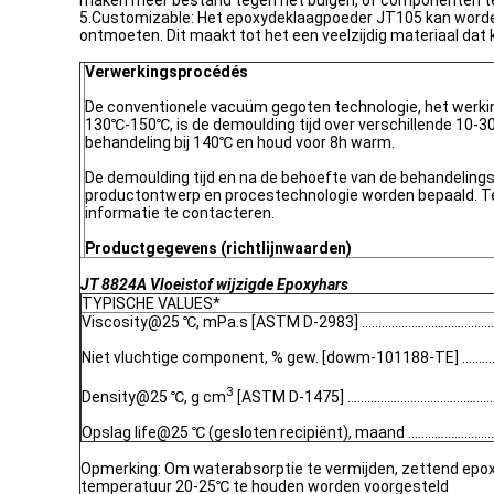
maken meer bestand tegen het buigen, of componenten te 
5.Customizable: Het epoxydeklaagpoeder JT105 kan worden g
ontmoeten. Dit maakt tot het een veelzijdig materiaal da
Verwerkingsprocédés
De conventionele vacuüm gegoten technologie, het werk
130℃-150℃, is de demoulding tijd over verschillende 10-
behandeling bij 140℃ en houd voor 8h warm.
De demoulding tijd en na de behoefte van de behandeling
productontwerp en procestechnologie worden bepaald. T
informatie te contacteren.
Productgegevens (richtlijnwaarden)
JT 8824A Vloeistof wijzigde Epoxyhars
TYPISCHE VALUES*
Viscosity@25 ℃, mPa.s [ASTM D-2983] ..........................................
Niet vluchtige component, % gew. [dowm-101188-TE] ..........................
3
Density@25 ℃, g cm
[ASTM D-1475] ............................................
Opslag life@25 ℃ (gesloten recipiënt), maand .......................................
Opmerking: Om waterabsorptie te vermijden, zettend epoxy
temperatuur 20-25℃ te houden worden voorgesteld