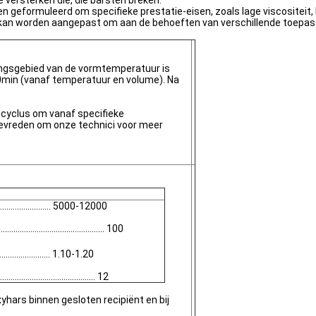
versterken die, die barsten breken.
eformuleerd om specifieke prestatie-eisen, zoals lage viscositeit, ho
t kan worden aangepast om aan de behoeften van verschillende toepas
ingsgebied van de vormtemperatuur is
30min (vanaf temperatuur en volume). Na
scyclus om vanaf specifieke
evreden om onze technici voor meer
...................... 5000-12000
................................. 100
........................ 1.10-1.20
................................ 12
hars binnen gesloten recipiënt en bij