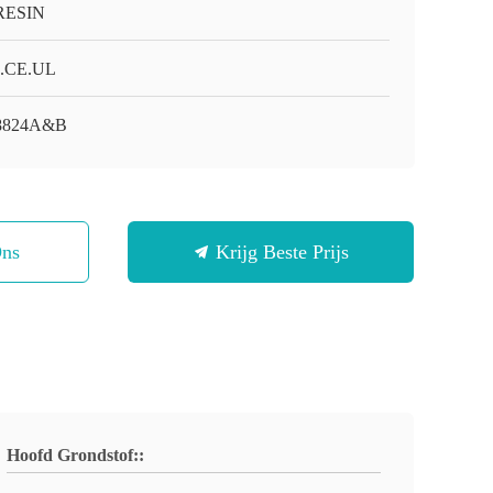
RESIN
.CE.UL
 8824A&B
Ons
Krijg Beste Prijs
Hoofd Grondstof::