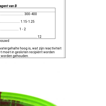
 agent van B
........................... 300-400
...................... 1.15-1.25
....................... 1 - 2
.................................... 12
chouwd
atergehalte hoog is, wat zijn reactiviteit
Het moet in gesloten recipiënt worden
) worden gehouden.