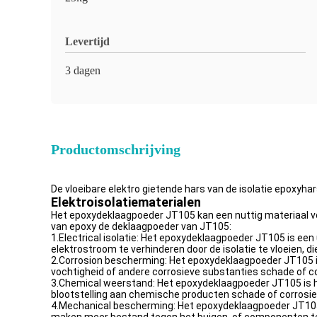
Levertijd
3 dagen
Productomschrijving
De vloeibare elektro gietende hars van de isolatie epoxy
Elektroisolatiematerialen
Het epoxydeklaagpoeder JT105 kan een nuttig materiaal vo
van epoxy de deklaagpoeder van JT105:
1.Electrical isolatie: Het epoxydeklaagpoeder JT105 is een 
elektrostroom te verhinderen door de isolatie te vloeien, di
2.Corrosion bescherming: Het epoxydeklaagpoeder JT105 is 
vochtigheid of andere corrosieve substanties schade of c
3.Chemical weerstand: Het epoxydeklaagpoeder JT105 is 
blootstelling aan chemische producten schade of corrosie
4.Mechanical bescherming: Het epoxydeklaagpoeder JT105