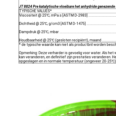
JT 8824 Pre katalytische vloeibare het anhydride genezende
TYPISCHE VALUES*
Viscositeit @ 25℃, mPa.s [ASTM D-2983] ..........................................
Dichtheid @ 25℃, g/cm3 [ASTM D-1475] ............................................
Dampdruk @ 25℃, mbar ............................................................................
Houdbaarheid @ 25℃ (gesloten recipiënt), maand ..................................
* de typische waarde kan niet als productbril worden bes
Opmerking: Deze verharder is gevoelig voor water. Als het w
kan veranderen, en definitief zijn prestaties veranderen. 
opgeslagen en in normale temperatuur (ongeveer 20-25℃