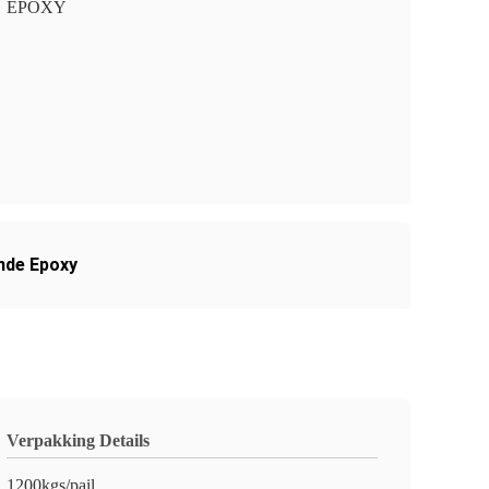
EPOXY
nde Epoxy
Verpakking Details
1200kgs/pail