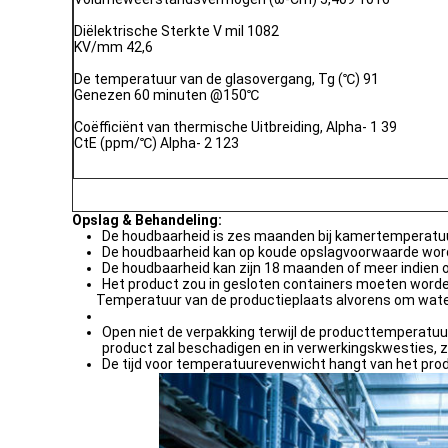
Diëlektrische Sterkte V mil 1082
KV/mm 42,6
De temperatuur van de glasovergang, Tg (℃) 91
Genezen 60 minuten @150℃
Coëfficiënt van thermische Uitbreiding, Alpha- 1 39
CtE (ppm/℃) Alpha- 2 123
Opslag & Behandeling:
De houdbaarheid is zes maanden bij kamertemperatu
De houdbaarheid kan op koude opslagvoorwaarde word
De houdbaarheid kan zijn 18 maanden of meer indien o
Het product zou in gesloten containers moeten word
Temperatuur van de productieplaats alvorens om wate
Open niet de verpakking terwijl de producttemperatuu
product zal beschadigen en in verwerkingskwesties, z
De tijd voor temperatuurevenwicht hangt van het prod