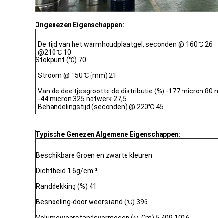
Ongenezen Eigenschappen:
De tijd van het warmhoudplaatgel, seconden @ 160℃ 26
@210℃ 10
Stokpunt (℃) 70
Stroom @ 150℃ (mm) 21
Van de deeltjesgrootte de distributie (%) -177 micron 80
-44 micron 325 netwerk 27,5
Behandelingstijd (seconden) @ 220℃ 45
Typische Genezen Algemene Eigenschappen:
Beschikbare Groen en zwarte kleuren
Dichtheid 1.6g/cm ³
Randdekking (%) 41
Besnoeiing-door weerstand (℃) 396
Volumeweerstandsvermogen (ω-Cm) 5,409 1016