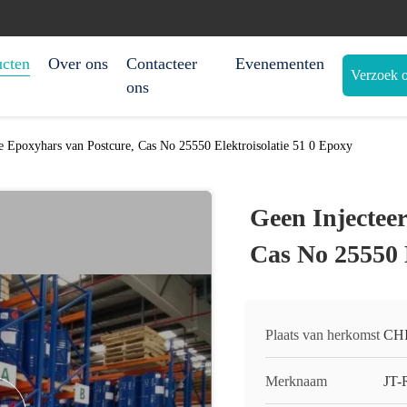
ucten
Over ons
Contacteer
Evenementen
Verzoek o
ons
e Epoxyhars van Postcure, Cas No 25550 Elektroisolatie 51 0 Epoxy
Geen Injectee
Cas No 25550 
Plaats van herkomst
CH
Merknaam
JT-