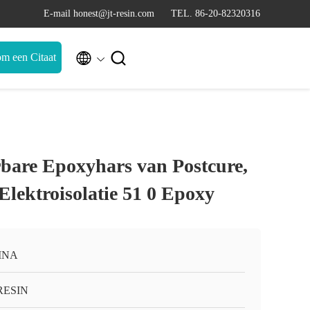
E-mail honest@jt-resin.com
TEL. 86-20-82320316


m een Citaat
rbare Epoxyhars van Postcure,
Elektroisolatie 51 0 Epoxy
INA
RESIN