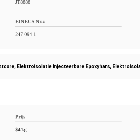
JT8888
EINECS Nr.::
247-094-1
stcure
,
Elektroisolatie Injecteerbare Epoxyhars
,
Elektroisol
Prijs
$4/kg