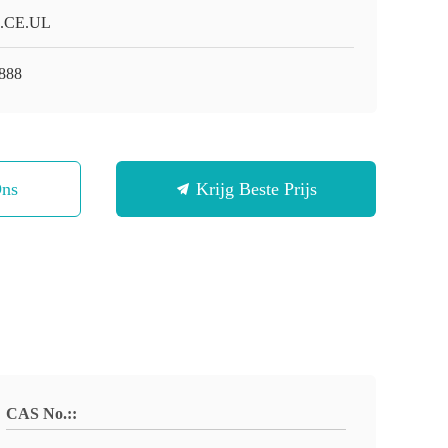
.CE.UL
888
Ons
Krijg Beste Prijs
CAS No.::