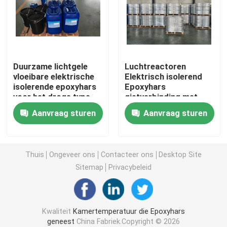
Transformator epoxyhars
Elektrisch isolerende epoxyhars
Duurzame lichtgele
Luchtreactoren
vloeibare elektrische
Elektrisch isolerend
isolerende epoxyhars
Epoxyhars
Epoxyharsmachine
voor het droge type
gietverbinding met
Transfosrmer,CT
sterke hechting
Aanvraag sturen
Aanvraag sturen
PT,SF6,Bushing
Gietende Epoxyhars
Vlam - vertragers Epoxyhars
Thuis
Ongeveer ons
Contacteer ons
Desktop Site
Sitemap
Privacybeleid
Epoxyhars Genezende Agent
Kwaliteit
Kamertemperatuur die Epoxyhars
Injectie epoxyhars
geneest
China Fabriek.Copyright © 2026