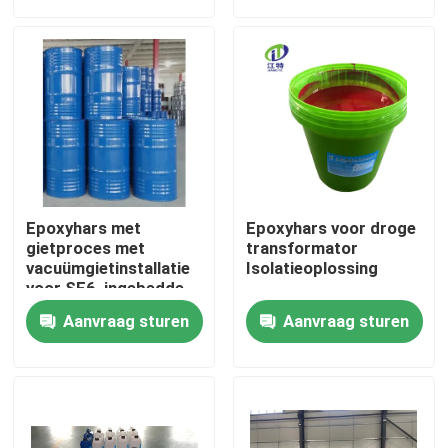
Fabrieksreis
Kwaliteitscontrole
Contacteer ons
Epoxyhars met
Epoxyhars voor droge
nieuws
gietproces met
transformator
vacuümgietinstallatie
Isolatieoplossing
voor SF6, ingebedde
paal, bushing,
Alle Gevallen
Aanvraag sturen
Aanvraag sturen
isolatieonderdelen
Vraag een offerte aan
Kamertemperatuur die Epoxyhars geneest