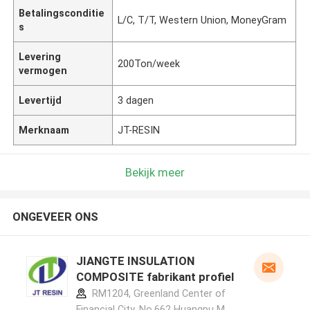
Betalingsconditie
L/C, T/T, Western Union, MoneyGram
s
Levering
200Ton/week
vermogen
Levertijd
3 dagen
Merknaam
JT-RESIN
Bekijk meer
ONGEVEER ONS
JIANGTE INSULATION
COMPOSITE fabrikant profiel
RM1204, Greenland Center of
Financial City, No.662 Huangpu M