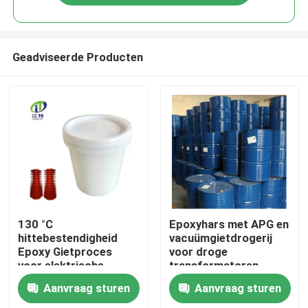
Geadviseerde Producten
Thuis
130 °C
Epoxyhars met APG en
hittebestendigheid
vacuümgietdrogerij
Epoxy Gietproces
voor droge
Producten
voor elektrische
transformatoren
isolatoren
Aanvraag sturen
Aanvraag sturen
Over ons