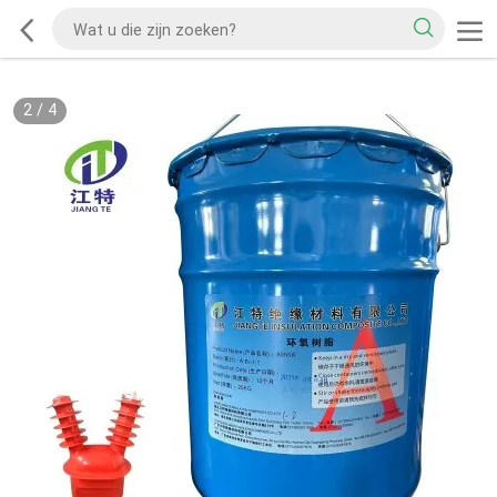
2
/
4