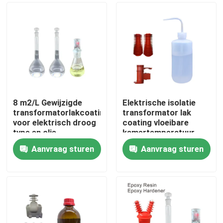
8 m2/L Gewijzigde
Elektrische isolatie
transformatorlakcoating
transformator lak
voor elektrisch droog
coating vloeibare
type en olie
kamertemperatuur
transformator kern
epoxy kern van
Aanvraag sturen
Aanvraag sturen
transformator CT PT
Thuis
Producten
Over ons