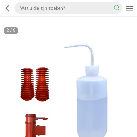
2
/
8