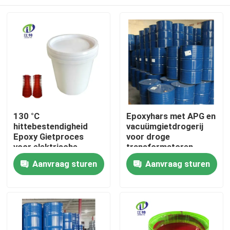
130 °C
Epoxyhars met APG en
hittebestendigheid
vacuümgietdrogerij
Epoxy Gietproces
voor droge
voor elektrische
transformatoren
isolatoren
Thuis
Aanvraag sturen
Aanvraag sturen
Producten
Over ons