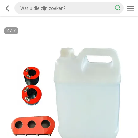
2
/
7