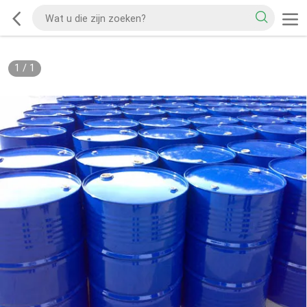
1
/
1