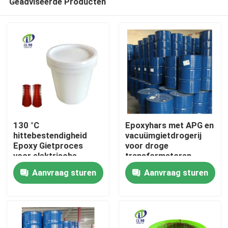
Geadviseerde Producten
130 °C
Epoxyhars met APG en
hittebestendigheid
vacuümgietdrogerij
Epoxy Gietproces
voor droge
voor elektrische
transformatoren
Thuis
isolatoren
Aanvraag sturen
Aanvraag sturen
Producten
Over ons