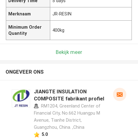
Delivery Time
5 days
Merknaam
JR-RESIN
Minimum Order
400kg
Quantity
Bekijk meer
ONGEVEER ONS
JIANGTE INSULATION
COMPOSITE fabrikant profiel
RM1204, Greenland Center of
Financial City, No.662 Huangpu M
Avenue, Tianhe District,
Guangzhou, China. ,China
5.0