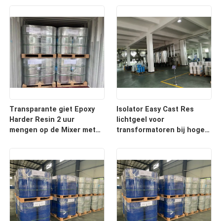
transformatoren
Transparante giet Epoxy
Isolator Easy Cast Res
Harder Resin 2 uur
lichtgeel voor
mengen op de Mixer met
transformatoren bij hoge
APG machine voor Bushing
temperatuur op APG- of
vacuümgietinstallaties