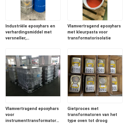
Industriële epoxyhars en
Vlamvertragend epoxyhars
verhardingsmiddel met
met kleurpasta voor
versneller,
transformatorisolatie
epoxyharspigment voor
transformatorinsulator
Vlamvertragend epoxyhars
Gietproces met
voor
transformatoren van het
instrumenttransformatoren
type oven tot droog
en distributie-