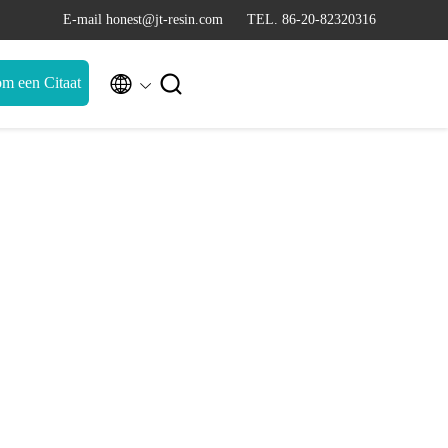
E-mail honest@jt-resin.com
TEL. 86-20-82320316


m een Citaat