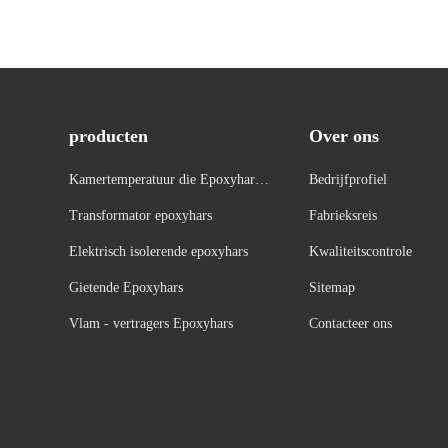
producten
Over ons
Kamertemperatuur die Epoxyhars
Bedrijfprofiel
geneest
Transformator epoxyhars
Fabrieksreis
Elektrisch isolerende epoxyhars
Kwaliteitscontrole
Gietende Epoxyhars
Sitemap
Vlam - vertragers Epoxyhars
Contacteer ons