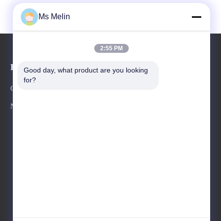
Ms Melin
2:55 PM
Evenementen
Good day, what product are you looking 
Verzoek om een Citaat
for?
Gevallen
TEL. 86-20-82320316
Nieuws
Fax 86-20-82315407

