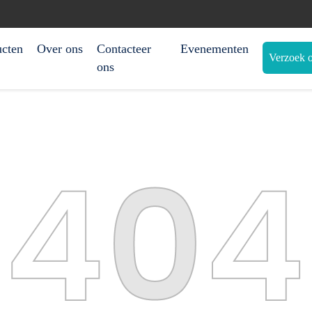
ucten
Over ons
Contacteer
Evenementen
Verzoek o
ons