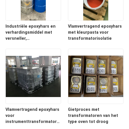
Industriële epoxyhars en
Vlamvertragend epoxyhars
verhardingsmiddel met
met kleurpasta voor
versneller,
transformatorisolatie
epoxyharspigment voor
transformatorinsulator
Vlamvertragend epoxyhars
Gietproces met
voor
transformatoren van het
instrumenttransformatoren
type oven tot droog
en distributie-