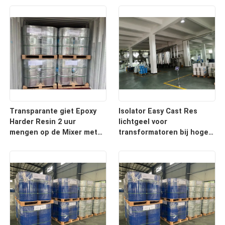
transformatoren
Transparante giet Epoxy
Isolator Easy Cast Res
Harder Resin 2 uur
lichtgeel voor
mengen op de Mixer met
transformatoren bij hoge
APG machine voor Bushing
temperatuur op APG- of
vacuümgietinstallaties