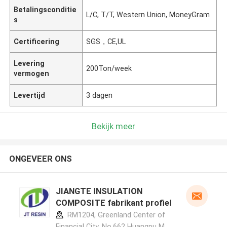
Betalingsconditie
L/C, T/T, Western Union, MoneyGram
s
Certificering
SGS，CE,UL
Levering
200Ton/week
vermogen
Levertijd
3 dagen
Bekijk meer
ONGEVEER ONS
JIANGTE INSULATION
COMPOSITE fabrikant profiel
RM1204, Greenland Center of
Financial City, No.662 Huangpu M