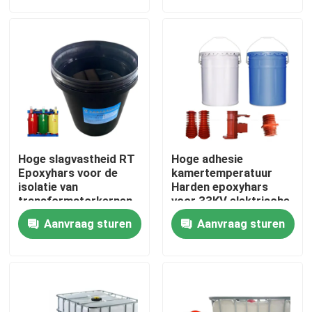
Fabrieksreis
Kwaliteitscontrole
Contacteer ons
Hoge slagvastheid RT
Hoge adhesie
nieuws
Epoxyhars voor de
kamertemperatuur
isolatie van
Harden epoxyhars
transformatorkernen
voor 33KV elektrische
isolatie Vlamvertrager
Alle Gevallen
Aanvraag sturen
Aanvraag sturen
Vraag een offerte aan
Kamertemperatuur die Epoxyhars geneest