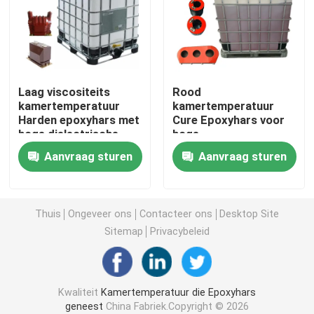
Transformator epoxyhars
Elektrisch isolerende epoxyhars
Laag viscositeits
Rood
kamertemperatuur
kamertemperatuur
Harden epoxyhars met
Cure Epoxyhars voor
Epoxyharsmachine
hoge dielectrische
hoge
sterkte
hittebestendigheid
Aanvraag sturen
Aanvraag sturen
Volumeweerstand
Gietende Epoxyhars
Vlam - vertragers Epoxyhars
Thuis
Ongeveer ons
Contacteer ons
Desktop Site
Sitemap
Privacybeleid
Epoxyhars Genezende Agent
Kwaliteit
Kamertemperatuur die Epoxyhars
Injectie epoxyhars
geneest
China Fabriek.Copyright © 2026